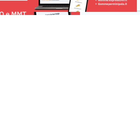
cono un campione
benzodiazepine […]
ella […]
Risorse
 una segnalazione
r la tua pubblicità