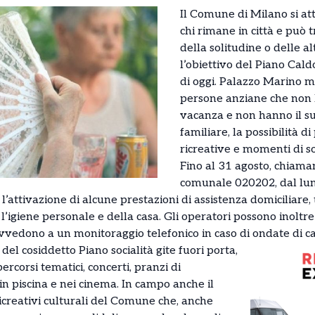
Il Comune di Milano si att
chi rimane in città e può t
della solitudine o delle 
l’obiettivo del Piano Cald
di oggi. Palazzo Marino m
persone anziane che non
vacanza e non hanno il s
familiare, la possibilità d
ricreative e momenti di so
Fino al 31 agosto, chiama
comunale 020202, dal lune
 l’attivazione di alcune prestazioni di assistenza domiciliare, 
r l’igiene personale e della casa. Gli operatori possono inoltr
ovvedono a un monitoraggio telefonico in caso di ondate di ca
 del cosiddetto Piano socialità gite fuori porta,
ercorsi tematici, concerti, pranzi di
 in piscina e nei cinema. In campo anche il
ricreativi culturali del Comune che, anche