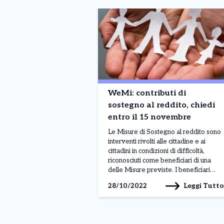
WeMi: contributi di
sostegno al reddito, chiedi
entro il 15 novembre
Le Misure di Sostegno al reddito sono
interventi rivolti alle cittadine e ai
cittadini in condizioni di difficoltà,
riconosciuti come beneficiari di una
delle Misure previste. I beneficiari
ammessi hanno diritto a un contributo
Leggi Tutto
28/10/2022
economico fino ad un massimo di €
1.500 per nucleo familiare. Per
accedere alle Misure è necessario
essere in possesso dei seguenti […]