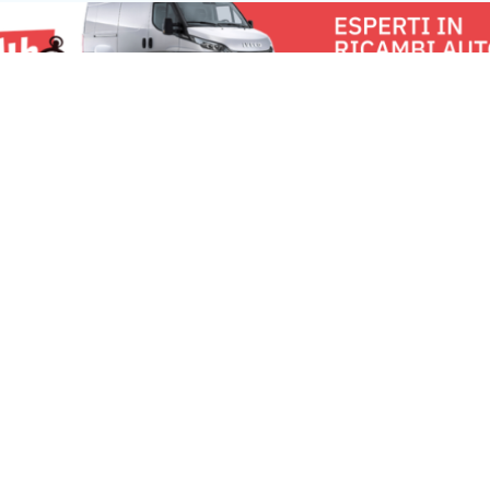
12.000, costituis
rappresentativo d
u:
Milano News 24
Lavora con noi
Fai
Contattaci
Pe
Chi Siamo