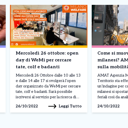
Mercoledì 26 ottobre: open
Come si muov
day di WeMi per cercare
milanesi? A
tate, colf e badanti
sulla mobilit
Mercoledì 26 Ottobre dalle 10 alle 13
AMAT Agenzia Mo
e dalle 14 alle 17 si svolgerà l’open
Territorio sta eff
day organizzato da WeMi per cercare
un’indagine per ca
tate, colf e badanti. Sarà possibile
milanesi si sposta
iscriversi al servizio per la ricerca di
feriali così da ana
lavoro senza prenotare un
abitudini. Il quest
Leggi Tutto
26/10/2022
24/10/2022
appuntamento, basterà portare con sé
tramite interviste
i documenti d’identità, un curriculum e
online (CAWI), è s
le credenziali SPID. Se non si […]
ottobre e prosegui
novembre 2022. Gli