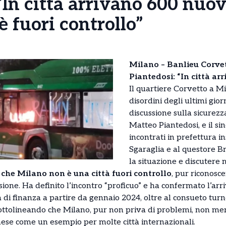
“In città arrivano 600 nuov
 fuori controllo”
Milano – Banlieu Corvett
Piantedosi: “In città ar
Il quartiere Corvetto a Mi
disordini degli ultimi gior
discussione sulla sicurezza
Matteo Piantedosi, e il si
incontrati in prefettura i
Sgaraglia e al questore 
la situazione e discutere
 che Milano non è una città fuori controllo
, pur riconosc
sione. Ha definito l’incontro “proficuo” e ha confermato l’arr
ia di finanza a partire da gennaio 2024, oltre al consueto turn
sottolineando che Milano, pur non priva di problemi, non meri
nese come un esempio per molte città internazionali.