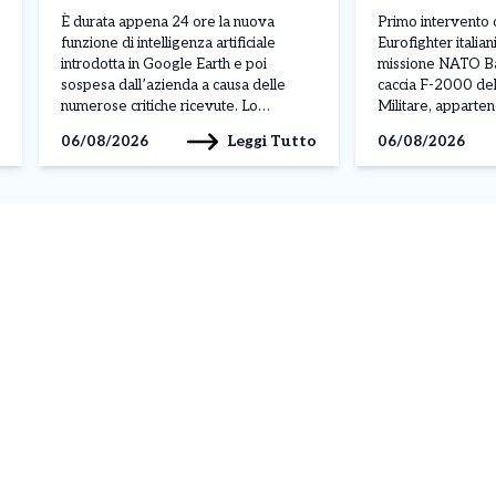
di disastri e incidenti
NATO
È durata appena 24 ore la nuova
Primo intervento 
funzione di intelligenza artificiale
Eurofighter italian
introdotta in Google Earth e poi
missione NATO Bal
sospesa dall’azienda a causa delle
caccia F-2000 del
numerose critiche ricevute. Lo
Militare, apparten
strumento permetteva agli utenti di
Air “Baltic Thunder
Leggi Tutto
06/08/2026
06/08/2026
creare immagini generate dall’IA e
dalla base di Šiauli
inserirle direttamente nelle mappe
l’ordine ricevuto
satellitari della piattaforma. La
Operations Centr
possibilità di modificare scenari reali ha
NATO di Uedem, i
però sollevato immediatamente
monitorare due vel
preoccupazioni per […]