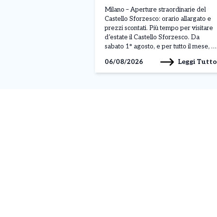
orario alargato. Ecco
Milano – Aperture straordinarie del
l’offerta speciale di Agosto
Castello Sforzesco: orario allargato e
prezzi scontati. Più tempo per visitare
d’estate il Castello Sforzesco. Da
sabato 1° agosto, e per tutto il mese, il
Castello Sforzesco resterà aperto ogni
Leggi Tutto
06/08/2026
giorno fino alle 19:30, con
un’estensione di due ore rispetto al
consueto orario di apertura. Milano
aderisce così alle aperture […]