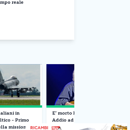
empo reale
aliani in
E’ morto Francesco Guccini –
ltico – Primo
Addio ad un pezzo di storia
ella missione
della musica