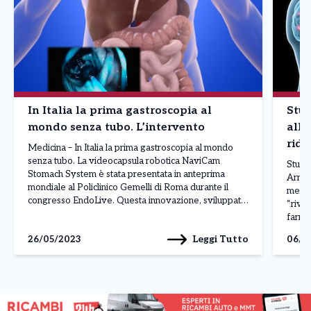
In Italia la prima gastroscopia al
Stud
mondo senza tubo. L’intervento
all’
ridu
Medicina – In Italia la prima gastroscopia al mondo
senza tubo. La videocapsula robotica NaviCam
Studio
Stomach System è stata presentata in anteprima
Arriva
mondiale al Policlinico Gemelli di Roma durante il
mental
congresso EndoLive. Questa innovazione, sviluppata
“rivo
nella Silicon Valley cinese, permette di effettuare una
farmac
gastroscopia senza tubo, grazie a una piccola
malatt
Leggi Tutto
26/05/2023
06/0
videocapsula che si muove autonomamente […]
sinto