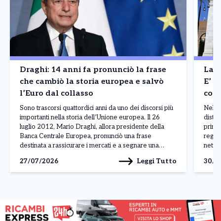
Draghi: 14 anni fa pronunciò la frase
La B
che cambiò la storia europea e salvò
E’ a
l’Euro dal collasso
cont
Madr
Sono trascorsi quattordici anni da uno dei discorsi più
Nel p
importanti nella storia dell’Unione europea. Il 26
distin
luglio 2012, Mario Draghi, allora presidente della
princ
Banca Centrale Europea, pronunciò una frase
regis
destinata a rassicurare i mercati e a segnare una
nettam
svolta nella crisi dell’euro: «Nell’ambito del nostro
ferma
Leggi Tutto
27/07/2026
30/0
mandato, la BCE è pronta a fare tutto il necessario […]
Franc