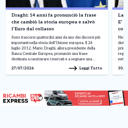
Draghi: 14 anni fa pronunciò la frase
La B
che cambiò la storia europea e salvò
E’ a
l’Euro dal collasso
cont
Madr
Sono trascorsi quattordici anni da uno dei discorsi più
Nel p
importanti nella storia dell’Unione europea. Il 26
distin
luglio 2012, Mario Draghi, allora presidente della
princ
Banca Centrale Europea, pronunciò una frase
regis
destinata a rassicurare i mercati e a segnare una
nettam
svolta nella crisi dell’euro: «Nell’ambito del nostro
ferma
Leggi Tutto
27/07/2026
30/0
mandato, la BCE è pronta a fare tutto il necessario […]
Franc