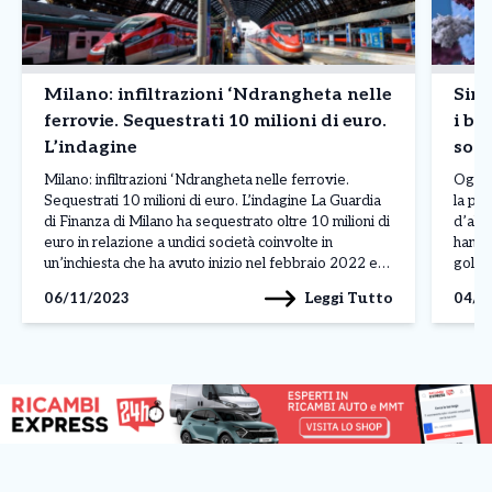
Milano: infiltrazioni ‘Ndrangheta nelle
Sint
ferrovie. Sequestrati 10 milioni di euro.
i ba
L’indagine
sosp
Milano: infiltrazioni ‘Ndrangheta nelle ferrovie.
Ogni v
Sequestrati 10 milioni di euro. L’indagine La Guardia
la per
di Finanza di Milano ha sequestrato oltre 10 milioni di
d’alla
euro in relazione a undici società coinvolte in
hanno
un’inchiesta che ha avuto inizio nel febbraio 2022 e
gola 
aveva portato a 15 arresti, sospettando infiltrazioni
Sars-
Leggi Tutto
06/11/2023
04/0
della ‘ndrangheta nei lavori sulla rete ferroviaria
mondi
italiana. […]
[…]