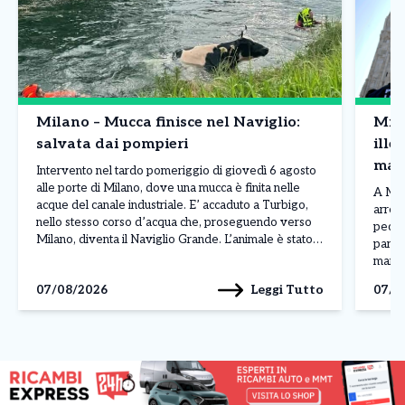
Milano – Mucca finisce nel Naviglio:
Mila
salvata dai pompieri
ille
mane
Intervento nel tardo pomeriggio di giovedì 6 agosto
un p
alle porte di Milano, dove una mucca è finita nelle
A Mila
acque del canale industriale. E’ accaduto a Turbigo,
arrest
nello stesso corso d’acqua che, proseguendo verso
pecula
Milano, diventa il Naviglio Grande. L’animale è stato
partit
notato mentre si trovava in difficoltà e alcuni passanti
maroc
hanno immediatamente richiesto l’intervento dei […]
mister
Leggi Tutto
07/08/2026
07/0
poco p